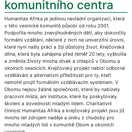
komunitního centra
Humanitas Afrika je jedinou nevládní organizací, která
v této vesnické komunitě působí od roku 2001.
Podpořila mnoho znevýhodněných dětí, aby dokončily
formální vzdělání, některé z nich na univerzitní úrovni,
které nyní našly práci a žijí důstojný život. Krejčovská
dílna, která byla zahájena před téměř 20 lety, vyškolila
a změnila životy mnoha dívek a chlapců v Obomu a
okolních vesnicích. Krejčovský projekt nabízí odborné
vzdělávání a alternativní příležitosti pro ty, kteří
nemohli projít formálním vzdělávacím systémem. V
Obomu nejsou žádné společnosti, které by nabízely
pracovní místa, ani instituce, které by poskytovaly
školení a dovednosti mladým lidem. Charitativní
činnost Humanitas Afrika a krejčovský projekt jsou již
mnoho let zdrojem naděje a úniku z chudoby pro
mnoho mladých lidí v komunitě Obom a okolních
vesnicích.