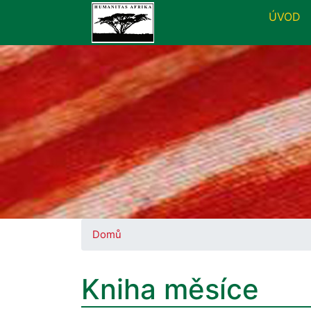
ÚVOD
Domů
Kniha měsíce