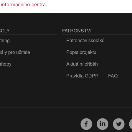
 informačního centra
.
KOLY
PATRONSTVÍ
rning
Patronství školáků
ály pro učitele
Popis projektu
shopy
Aktuální příběh
Pravidla GDPR
FAQ