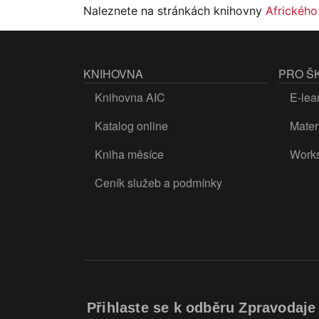
Naleznete na stránkách knihovny
Afrického
KNIHOVNA
PRO Š
Knihovna AIC
E-lea
Katalog online
Materi
Kniha měsíce
Work
Ceník služeb a podmínky
Přihlaste se k odběru Zpravodaje