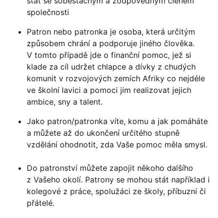
stát se soběstačným a zodpovědným členem
společnosti
Patron nebo patronka je osoba, která určitým
způsobem chrání a podporuje jiného člověka.
V tomto případě jde o finanční pomoc, jež si
klade za cíl udržet chlapce a dívky z chudých
komunit v rozvojových zemích Afriky co nejdéle
ve školní lavici a pomoci jim realizovat jejich
ambice, sny a talent.
Jako patron/patronka víte, komu a jak pomáháte
a můžete až do ukončení určitého stupně
vzdělání ohodnotit, zda Vaše pomoc měla smysl.
Do patronství můžete zapojit někoho dalšího
z Vašeho okolí. Patrony se mohou stát například i
kolegové z práce, spolužáci ze školy, příbuzní či
přátelé.