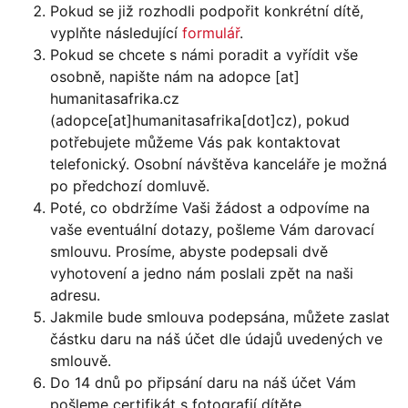
Pokud se již rozhodli podpořit konkrétní dítě,
vyplňte následující
formulář
.
Pokud se chcete s námi poradit a vyřídit vše
osobně, napište nám na
adopce
[at]
humanitasafrika.cz
(adopce[at]humanitasafrika[dot]cz)
, pokud
potřebujete můžeme Vás pak kontaktovat
telefonický. Osobní návštěva kanceláře je možná
po předchozí domluvě.
Poté, co obdržíme Vaši žádost a odpovíme na
vaše eventuální dotazy, pošleme Vám darovací
smlouvu. Prosíme, abyste podepsali dvě
vyhotovení a jedno nám poslali zpět na naši
adresu.
Jakmile bude smlouva podepsána, můžete zaslat
částku daru na náš účet dle údajů uvedených ve
smlouvě.
Do 14 dnů po připsání daru na náš účet Vám
pošleme certifikát s fotografií dítěte.