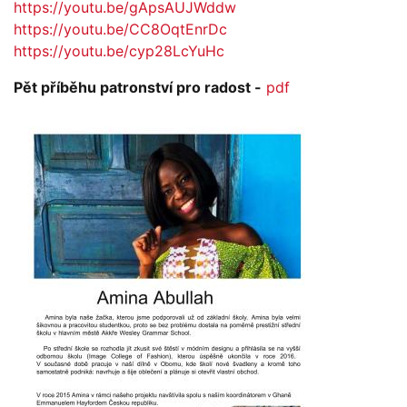
https://youtu.be/gApsAUJWddw
https://youtu.be/CC8OqtEnrDc
https://youtu.be/cyp28LcYuHc
Pět příběhu patronství pro radost -
pdf