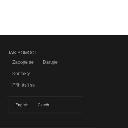
JAK POMOCI
Zapojte se
Darujte
Kontakty
Přihlásit se
LOGIN
English
Czech