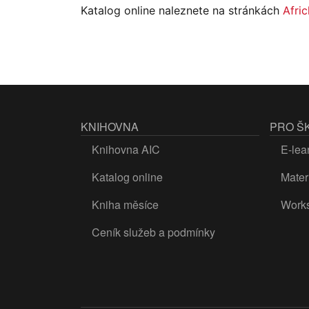
Katalog online naleznete na stránkách
Afri
KNIHOVNA
PRO Š
Knihovna AIC
E-lea
Katalog online
Materi
Kniha měsíce
Work
Ceník služeb a podmínky