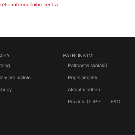
ckého informačního centra
.
KOLY
PATRONSTVÍ
rning
Patronství školáků
ály pro učitele
Popis projektu
shopy
Aktuální příběh
Pravidla GDPR
FAQ