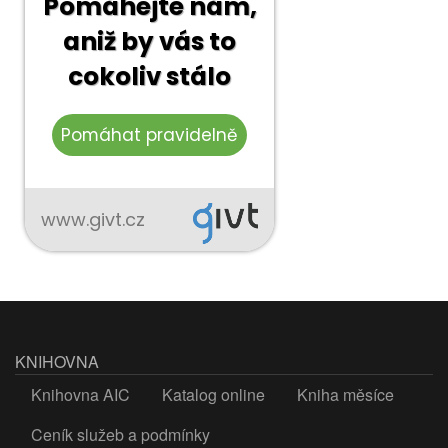
KNIHOVNA
Knihovna AIC
Katalog online
Kniha měsíce
Ceník služeb a podmínky