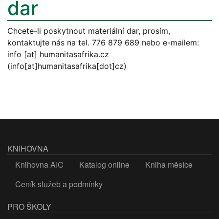
dar
Chcete-li poskytnout materiální dar, prosím,
kontaktujte nás na tel. 776 879 689 nebo e-mailem:
info
[at]
humanitasafrika.cz
(info[at]humanitasafrika[dot]cz)
KNIHOVNA
Knihovna AIC
Katalog online
Kniha měsíce
Ceník služeb a podmínky
PRO ŠKOLY