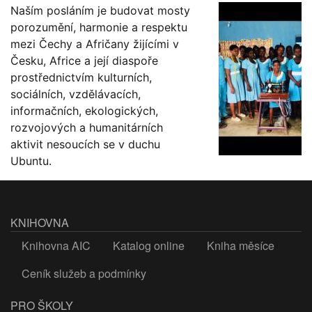
Naším posláním je budovat mosty
porozumění, harmonie a respektu
mezi Čechy a Afričany žijícími v
Česku, Africe a její diaspoře
prostřednictvím kulturních,
sociálních, vzdělávacích,
informačních, ekologických,
rozvojových a humanitárních
aktivit nesoucích se v duchu
Ubuntu.
KNIHOVNA
Knihovna AIC
Katalog online
Kniha měsíce
Ceník služeb a podmínky
PRO ŠKOLY