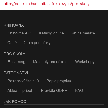
http://centrum.humanitasafrika.cz/cs/pro-skoly
KNIHOVNA
Knihovna AIC
Katalog online
Kniha měsíce
Ceník služeb a podmínky
PRO ŠKOLY
E-learning
Materiály pro učitele
Workshopy
PATRONSTVÍ
Patronství školáků
Popis projektu
Aktuální příběh
Pravidla GDPR
FAQ
JAK POMOCI