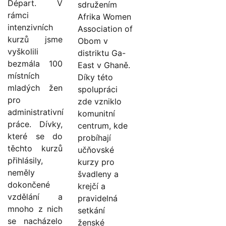
Départ. V
sdružením
rámci
Afrika Women
intenzivních
Association of
kurzů jsme
Obom v
vyškolili
distriktu Ga-
bezmála 100
East v Ghaně.
místních
Díky této
mladých žen
spolupráci
pro
zde vzniklo
administrativní
komunitní
práce. Dívky,
centrum, kde
které se do
probíhají
těchto kurzů
učňovské
přihlásily,
kurzy pro
neměly
švadleny a
dokončené
krejčí a
vzdělání a
pravidelná
mnoho z nich
setkání
se nacházelo
ženské