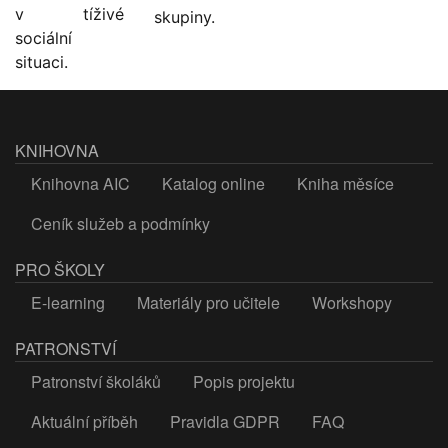
v tíživé
skupiny.
sociální
situaci.
KNIHOVNA
Knihovna AIC
Katalog online
Kniha měsíce
Ceník služeb a podmínky
PRO ŠKOLY
E-learning
Materiály pro učitele
Workshopy
PATRONSTVÍ
Patronství školáků
Popis projektu
Aktuální příběh
Pravidla GDPR
FAQ