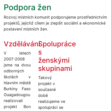
Podpora žen
Rozvoj místních komunit podporujeme prostřednictvím
projektů, jejichž cílem je zlepšit sociální a ekonomické
postavení místních žen.
Vzdělávání
Spolupráce
s
V letech
ženskými
2007-2008
jsme na dvou
skupinami
odborných
školách v
Takový
hlavním městě
projekt v
Burkiny Faso
současné
Ouagadougou
době
realizovali
realizujeme ve
projekt Bon
spolupráci se