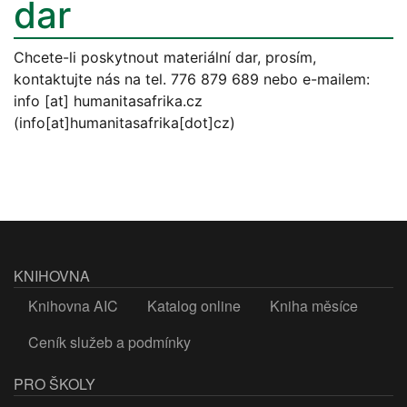
dar
Chcete-li poskytnout materiální dar, prosím,
kontaktujte nás na tel. 776 879 689 nebo e-mailem:
info
[at]
humanitasafrika.cz
(info[at]humanitasafrika[dot]cz)
KNIHOVNA
Knihovna AIC
Katalog online
Kniha měsíce
Ceník služeb a podmínky
PRO ŠKOLY