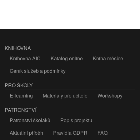
KNIHOVNA
Knihovna AIC
Katalog online
Kniha měsíce
Ceník služeb a podmínky
PRO ŠKOLY
E-learning
Materiály pro učitele
Workshopy
PATRONSTVÍ
Patronství školáků
Popis projektu
Aktuální příběh
Pravidla GDPR
FAQ