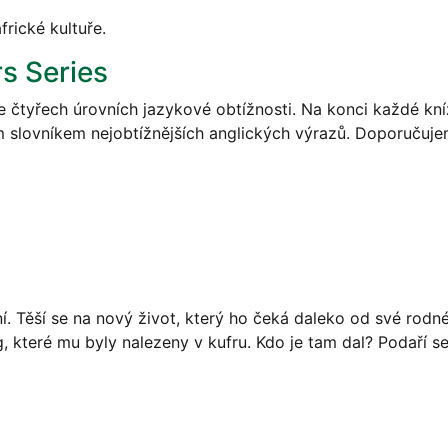
rické kultuře.
rs Series
e čtyřech úrovních jazykové obtížnosti. Na konci každé kní
slovníkem nejobtížnějších anglických výrazů. Doporučuje
ní. Těší se na nový život, který ho čeká daleko od své rod
g, které mu byly nalezeny v kufru. Kdo je tam dal? Podaří s