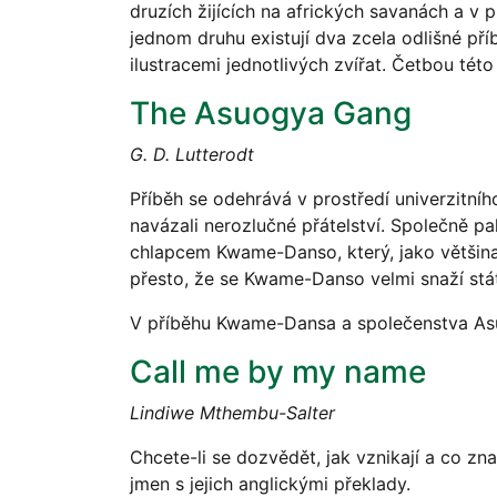
druzích žijících na afrických savanách a v
jednom druhu existují dva zcela odlišné př
ilustracemi jednotlivých zvířat. Četbou tét
The Asuogya Gang
G. D. Lutterodt
Příběh se odehrává v prostředí univerzitn
navázali nerozlučné přátelství. Společně pa
chlapcem Kwame-Danso, který, jako většina c
přesto, že se Kwame-Danso velmi snaží stá
V příběhu Kwame-Dansa a společenstva Asu
Call me by my name
Lindiwe Mthembu-Salter
Chcete-li se dozvědět, jak vznikají a co zn
jmen s jejich anglickými překlady.