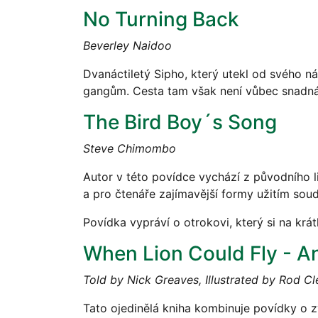
No Turning Back
Beverley Naidoo
Dvanáctiletý Sipho, který utekl od svého n
gangům. Cesta tam však není vůbec snadná, s
The Bird Boy´s Song
Steve Chimombo
Autor v této povídce vychází z původního 
a pro čtenáře zajímavější formy užitím so
Povídka vypráví o otrokovi, který si na kr
When Lion Could Fly - An
Told by Nick Greaves, Illustrated by Rod C
Tato ojedinělá kniha kombinuje povídky o zv