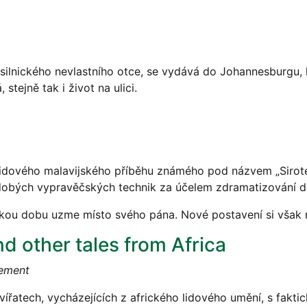
ásilnického nevlastního otce, se vydává do Johannesburgu, 
tejně tak i život na ulici.
lidového malavijského příběhu známého pod názvem „Sirote
udobých vypravěčských technik za účelem zdramatizování d
átkou dobu uzme místo svého pána. Nové postavení si však 
d other tales from Africa
lement
ířatech, vycházejících z afrického lidového umění, s faktic