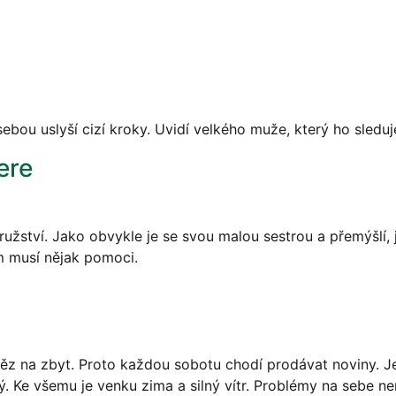
ebou uslyší cizí kroky. Uvidí velkého muže, který ho sleduje
ere
tví. Jako obvykle je se svou malou sestrou a přemýšlí, jak
m musí nějak pomoci.
něz na zbyt. Proto každou sobotu chodí prodávat noviny. J
 Ke všemu je venku zima a silný vítr. Problémy na sebe ne