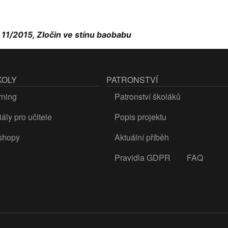
 11/2015, Zločin ve stínu baobabu
KOLY
PATRONSTVÍ
rning
Patronství školáků
ály pro učitele
Popis projektu
shopy
Aktuální příběh
Pravidla GDPR
FAQ