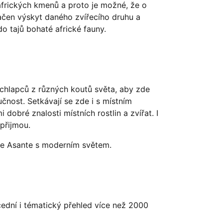
 afrických kmenů a proto je možné, že o
ačen výskyt daného zvířecího druhu a
o tajů bohaté africké fauny.
chlapců z různých koutů světa, aby zde
učnost. Setkávají se zde i s místním
obré znalosti místních rostlin a zvířat. I
přijmou.
ne Asante s moderním světem.
cední i tématický přehled více než 2000