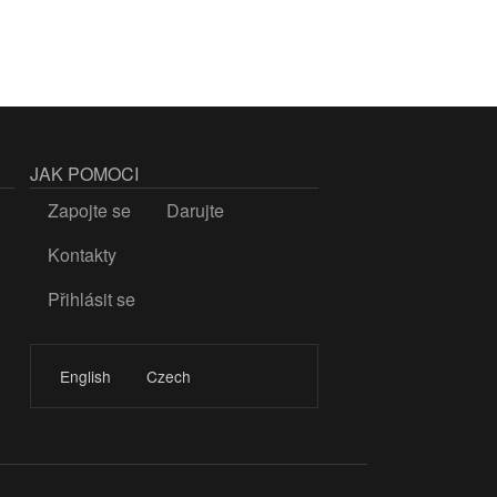
JAK POMOCI
Zapojte se
Darujte
Kontakty
Přihlásit se
LOGIN
English
Czech