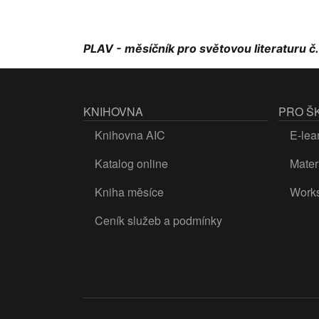
PLAV - měsíčník pro světovou literaturu č.
KNIHOVNA
PRO Š
Knihovna AIC
E-lea
Katalog online
Materi
Kniha měsíce
Work
Ceník služeb a podmínky