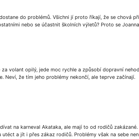
stane do problémů. Všichni jí proto říkají, že se chová pří
ostatními nebo se účastnit školních výletů? Proto se Joan
e za volant opilý, jede moc rychle a způsobí dopravní nehod
. Neví, že tím jeho problémy nekončí, ale teprve začínají.
podívat na karneval Akataka, ale mají to od rodičů zakázané
utéct a jít i přes zákaz rodičů. Problémy však na sebe nen