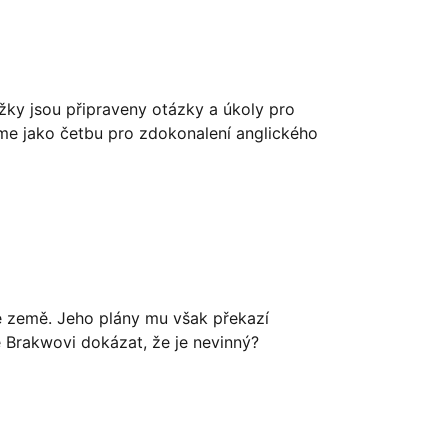
žky jsou připraveny otázky a úkoly pro
me jako četbu pro zdokonalení anglického
né země. Jeho plány mu však překazí
e Brakwovi dokázat, že je nevinný?