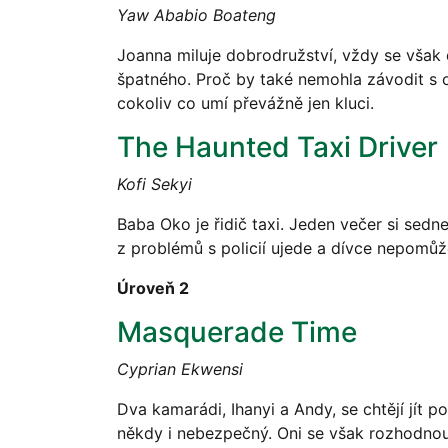
Yaw Ababio Boateng
Joanna miluje dobrodružství, vždy se však do
špatného. Proč by také nemohla závodit s 
cokoliv co umí převážně jen kluci.
The Haunted Taxi Driver
Kofi Sekyi
Baba Oko je řidič taxi. Jeden večer si sedn
z problémů s policií ujede a dívce nepomůže
Úroveň 2
Masquerade Time
Cyprian Ekwensi
Dva kamarádi, Ihanyi a Andy, se chtějí jít 
někdy i nebezpečný. Oni se však rozhodnou 