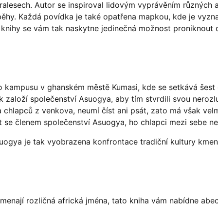
 pralesech. Autor se inspiroval lidovým vyprávěním různých
íběhy. Každá povídka je také opatřena mapkou, kde je vyzn
o knihy se vám tak naskytne jedinečná možnost proniknout d
ího kampusu v ghanském městě Kumasi, kde se setkává šest 
k založí společenství Asuogya, aby tím stvrdili svou nerozl
hlapců z venkova, neumí číst ani psát, zato má však velmi d
t se členem společenství Asuogya, ho chlapci mezi sebe ne
ogya je tak vyobrazena konfrontace tradiční kultury kme
amenají rozličná africká jména, tato kniha vám nabídne abe