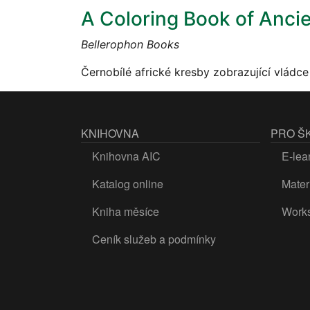
A Coloring Book of Ancie
Bellerophon Books
Černobílé africké kresby zobrazující vládc
KNIHOVNA
PRO Š
Knihovna AIC
E-lea
Katalog online
Materi
Kniha měsíce
Work
Ceník služeb a podmínky