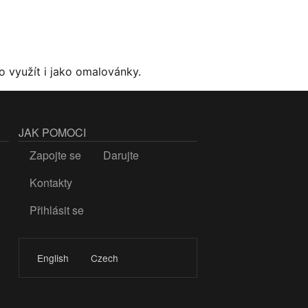
o využít i jako omalovánky.
JAK POMOCI
Zapojte se
Darujte
Kontakty
Přihlásit se
LOGIN
English
Czech