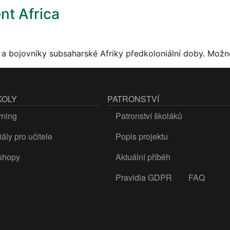
nt Africa
e a bojovníky subsaharské Afriky předkoloniální doby. Možn
KOLY
PATRONSTVÍ
rning
Patronství školáků
ály pro učitele
Popis projektu
shopy
Aktuální příběh
Pravidla GDPR
FAQ