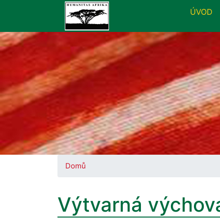
ÚVOD
Domů
Výtvarná výchova