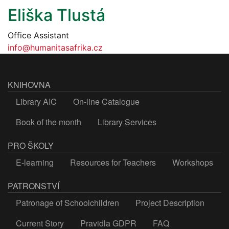
Eliška Tlustá
Office Assistant
info@humanitasafrika.cz
KNIHOVNA
Library AIC
On-line Catalogue
Book of the month
Library Services
PRO ŠKOLY
E-learning
Resources for Teachers
Workshops
PATRONSTVÍ
Patronage of Schoolchildren
Project Description
Current Story
Pravidla GDPR
FAQ