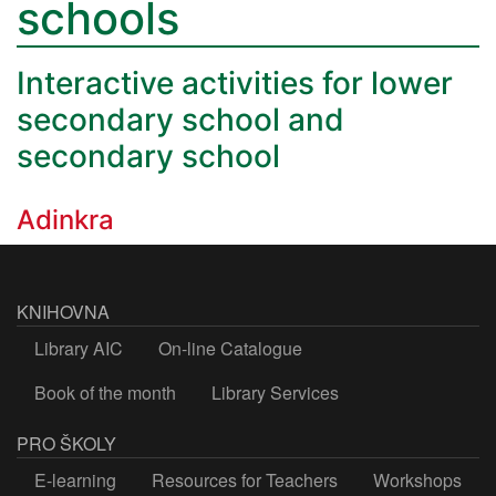
schools
Interactive activities for lower
secondary school and
secondary school
Adinkra
KNIHOVNA
Library AIC
On-line Catalogue
Book of the month
Library Services
PRO ŠKOLY
E-learning
Resources for Teachers
Workshops