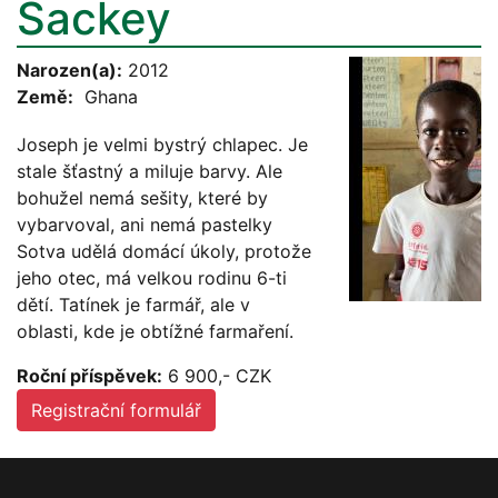
Sackey
Narozen(a):
2012
Země:
Ghana
Joseph je velmi bystrý chlapec. Je
stale šťastný a miluje barvy. Ale
bohužel nemá sešity, které by
vybarvoval, ani nemá pastelky
Sotva udělá domácí úkoly, protože
jeho otec, má velkou rodinu 6-ti
dětí. Tatínek je farmář, ale v
oblasti, kde je obtížné farmaření.
Roční příspěvek:
6 900,- CZK
Registrační formulář