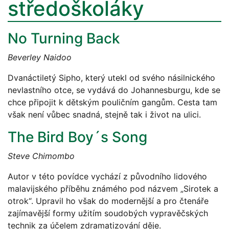
středoškoláky
No Turning Back
Beverley Naidoo
Dvanáctiletý Sipho, který utekl od svého násilnického
nevlastního otce, se vydává do Johannesburgu, kde se
chce připojit k dětským pouličním gangům. Cesta tam
však není vůbec snadná, stejně tak i život na ulici.
The Bird Boy´s Song
Steve Chimombo
Autor v této povídce vychází z původního lidového
malavijského příběhu známého pod názvem „Sirotek a
otrok“. Upravil ho však do modernější a pro čtenáře
zajímavější formy užitím soudobých vypravěčských
technik za účelem zdramatizování děje.