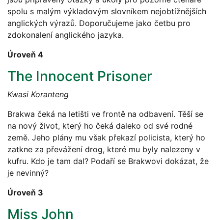
spolu s malým výkladovým slovníkem nejobtížnějších
anglických výrazů. Doporučujeme jako četbu pro
zdokonalení anglického jazyka.
Úroveň 4
The Innocent Prisoner
Kwasi Koranteng
Brakwa čeká na letišti ve frontě na odbavení. Těší se
na nový život, který ho čeká daleko od své rodné
země. Jeho plány mu však překazí policista, který ho
zatkne za převážení drog, které mu byly nalezeny v
kufru. Kdo je tam dal? Podaří se Brakwovi dokázat, že
je nevinný?
Úroveň 3
Miss John