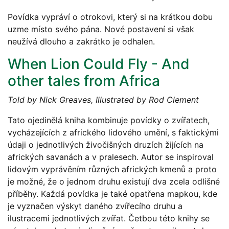
Povídka vypráví o otrokovi, který si na krátkou dobu
uzme místo svého pána. Nové postavení si však
neužívá dlouho a zakrátko je odhalen.
When Lion Could Fly - And
other tales from Africa
Told by Nick Greaves, Illustrated by Rod Clement
Tato ojedinělá kniha kombinuje povídky o zvířatech,
vycházejících z afrického lidového umění, s faktickými
údaji o jednotlivých živočišných druzích žijících na
afrických savanách a v pralesech. Autor se inspiroval
lidovým vyprávěním různých afrických kmenů a proto
je možné, že o jednom druhu existují dva zcela odlišné
příběhy. Každá povídka je také opatřena mapkou, kde
je vyznačen výskyt daného zvířecího druhu a
ilustracemi jednotlivých zvířat. Četbou této knihy se