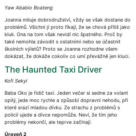
Yaw Ababio Boateng
Joanna miluje dobrodružství, vždy se však dostane do
problémů. Všichni jí proto říkají, že se chová příliš jako
kluk. Ona na tom však nevidí nic špatného. Proč by
také nemohla závodit s ostatními nebo se účastnit
školních výletů? Proto se Joanna rozhodne všem
dokázat, že dokáže cokoliv co umí převážně jen kluci.
The Haunted Taxi Driver
Kofi Sekyi
Baba Oko je řidič taxi. Jeden večer si sedne za volant
opilý, jede moc rychle a způsobí dopravní nehodu, při
které srazí mladou dívku. Ze strachu z problémů s
policií ujede a dívce nepomůže. Neví, že tím jeho
problémy nekončí, ale teprve začínají.
Úroveň 2