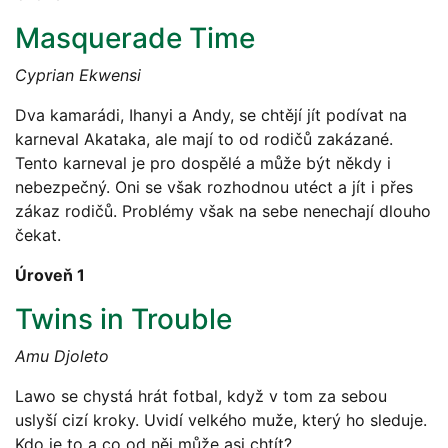
Masquerade Time
Cyprian Ekwensi
Dva kamarádi, Ihanyi a Andy, se chtějí jít podívat na
karneval Akataka, ale mají to od rodičů zakázané.
Tento karneval je pro dospělé a může být někdy i
nebezpečný. Oni se však rozhodnou utéct a jít i přes
zákaz rodičů. Problémy však na sebe nenechají dlouho
čekat.
Úroveň 1
Twins in Trouble
Amu Djoleto
Lawo se chystá hrát fotbal, když v tom za sebou
uslyší cizí kroky. Uvidí velkého muže, který ho sleduje.
Kdo je to a co od něj může asi chtít?