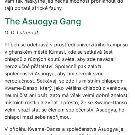
vám tak naskytne jedinečná možnost proniknout do
tajů bohaté africké fauny.
The Asuogya Gang
G. D. Lutterodt
Příběh se odehrává v prostředí univerzitního kampusu
v ghanském městě Kumasi, kde se setkává šest
chlapců z různých koutů světa, aby zde navázali
nerozlučné přátelství. Společně pak založí
společenství Asuogya, aby tím stvrdili svou
nerozlučnost. Setkávají se zde i s místním chlapcem
Kwame-Danso, který, jako většina chlapců z venkova,
neumí číst ani psát, zato má však velmi dobré znalosti
místních rostlin a zvířat. I přesto, že se Kwame-Danso
velmi snaží stát se členem společenství Asuogya, ho
chlapci mezi sebe nepřijmou.
V příběhu Kwame-Dansa a společenstva Asuogya je