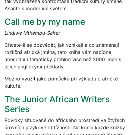
tak vyobrazena konfrontace tradiční kultury kmene
Asante s moderním světem.
Call me by my name
Lindiwe Mthembu-Salter
Chcete-li se dozvědět, jak vznikají a co znamenají
rozličná africká jména, tato kniha vám nabídne
abecední i tématický přehled více než 2000 jmen s
jejich anglickými překlady.
Možno využít jako pomůcku při výkladu o africké
kultuře.
The Junior African Writers
Series
Povídky situované do afrického prostředí ve čtyřech
úrovních jazykové obtížnosti. Na konci každé knížky
jsou připraveny otázky a úkoly pro pozorné čtenáře